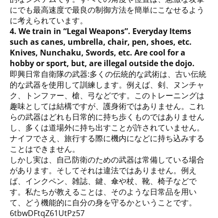
にでも最高速度で最良の制御方法を簡単にこなせるよう
に考えられています。
4. We train in “Legal Weapons”. Everyday Items
such as canes, umbrella, chair, pen, shoes, etc.
Knives, Nunchaku, Swords, etc. Are cool for a
hobby or sport, but, are illegal outside the dojo.
即興日常自衛隊の武器:多くの伝統的な武術は、古い伝統
的な武器を使用して訓練します。例えば、剣、ヌンチャ
ク、トンファー、槍、弓などです。このトレーニングは
趣味としては結構ですが、護身術ではありません。これ
らの武器はどれも日常的に持ち歩くものではありません
し、多くは道場外に持ち出すことが許されていません。
ナイフでさえ、旅行する際に機内になどに持ち込みする
ことはできません。
しかし実は、自己防衛のための武器は常備している場合
があります。そしてそれは違法ではありません。例え
ば、インクペン、雑誌、鍵、傘や杖、靴、椅子などで
す。私たちが教えることは、そのような日常品を用い
て、どう機能的に自分の身を守るかということです。
6tbwDFtqZ61UtPz57