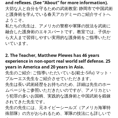
and reflexes. (See “About” for more information).
大切な人と自分を守るための武術教室: 静岡市で中国武術
と護身術を学んでいる春天アカデミーのご紹介サイトへ
ようこそ。
私たちの先生は、アメリカの警察や軍隊の技法を武術に
融合した護身術のエキスパートです。教室では、子供か
ら大人まで習得しやすい実用的な護身術をご指導いただ
いています。
2. The Teacher, Matthew Plewes has 46 years
experience in non-sport real world self defense. 25
years in America and 20 years in Asia.
先生のご紹介: ご指導いただいている(範士-Sifu) マット・
プルーエス先生をご紹介させていただきます。
先生は長い武術経歴をお持ちのため、詳細は先生のホー
ムページをご参照いただきたいのですが、アメリカとい
う犯罪の多いお国柄、実践的な護身術と中国武術を鍛錬
されてきた先生です。
先生の先生には、元ネイビーシールズ（アメリカ海軍特
殊部隊）の方がおられるため、軍隊の技法にも詳しいで