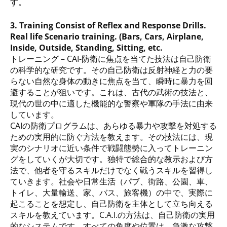
す。
3. Training Consist of Reflex and Response Drills.
Real life Scenario training. (Bars, Cars, Airplane,
Inside, Outside, Standing, Sitting, etc.
トレーニング – CAI-防衛に焦点を当てた技法は自己防衛
の科学的な研究です。その自己防衛は反射神経と力の要
らない自然な身体の動きに焦点を当て、瞬時に暴力を回
避することが狙いです。これは、古代の武術の技法と、
現代の世の中に適した機能的な警察や軍隊の手法に由来
しています。
CAIの防衛プログラムは、あらゆる暴力や攻撃を対処する
ための実用的に防ぐ方法を教えます。その技法には、現
実のシナリオに近い条件で戦闘態勢に入ってトレーニン
グをしていくが大切です。独特で総合的な教示および方
法で、他者を守るスキルだけでなく戦うスキルを習得し
ていきます。社会や日常生活（パブ、街路、公園、車、
トイレ、大量輸送、家、バス、旅客機）の中で、実際に
起こることを想定し、自己防衛を主体として立ち向える
スキルを教えています。C.A.I.の方法は、自己防衛の実用
的なシステムです。すべての角度や位置は、急激な攻撃